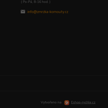
( Po-Pá, 8-16 hod. )
info@zmrzka-kornouty.cz
Vytvořeno na
Eshop-rychle.cz