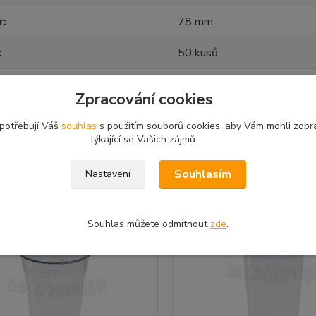
r
78 mm
50 kusů
Zpracování cookies
 potřebují Váš
souhlas
s použitím souborů cookies, aby Vám mohli zobr
jící zboží
2
týkající se Vašich zájmů.
Souhlasím
Nastavení
Souhlas můžete odmítnout
zde
.