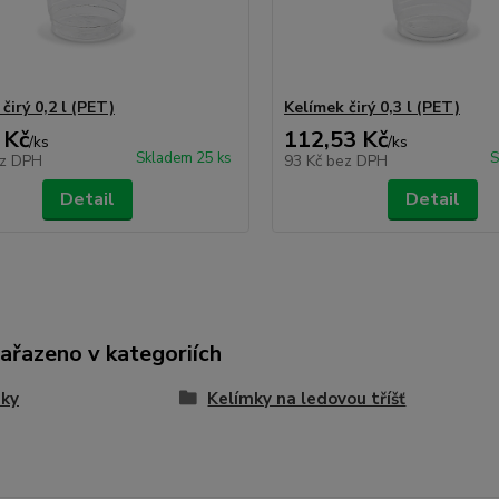
čirý 0,2 l (PET)
Kelímek čirý 0,3 l (PET)
 Kč
112,53 Kč
/
ks
/
ks
Skladem 25 ks
S
z DPH
93 Kč
bez DPH
Detail
Detail
zařazeno v kategoriích
mky
Kelímky na ledovou tříšť