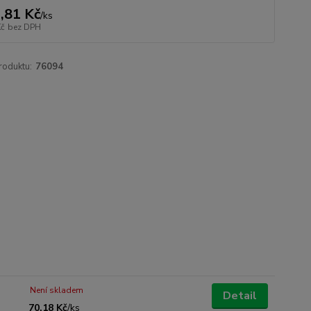
,81 Kč
/
ks
Kč
bez DPH
roduktu:
76094
Není skladem
Detail
70,18 Kč
/
ks