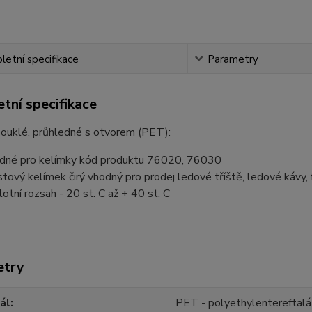
etní specifikace
Parametry
tní specifikace
pouklé, průhledné s otvorem (PET):
dné pro kelímky kód produktu 76020, 76030
stový kelímek čirý vhodný pro prodej ledové tříště, ledové kávy,
lotní rozsah - 20 st. C až + 40 st. C
etry
ál
PET - polyethylentereftalá