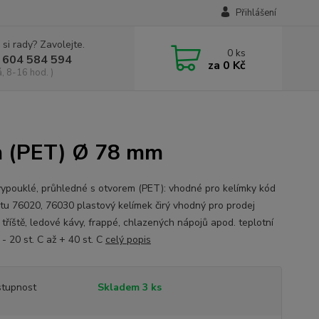
Přihlášení
 si rady? Zavolejte.
0
ks
 604 584 594
za
0 Kč
, 8-16 hod. )
em (PET) Ø 78 mm
vypouklé, průhledné s otvorem (PET): vhodné pro kelímky kód
tu 76020, 76030 plastový kelímek čirý vhodný pro prodej
 tříště, ledové kávy, frappé, chlazených nápojů apod. teplotní
- 20 st. C až + 40 st. C
celý popis
tupnost
Skladem 3 ks