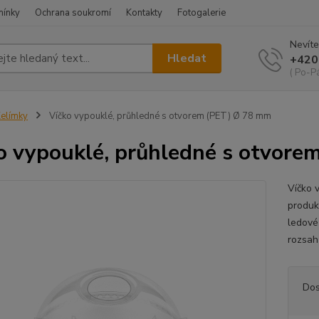
mínky
Ochrana soukromí
Kontakty
Fotogalerie
Nevíte
Hledat
+420
( Po-Pá
elímky
Víčko vypouklé, průhledné s otvorem (PET) Ø 78 mm
o vypouklé, průhledné s otvor
Víčko 
produk
ledové
rozsah 
Dos