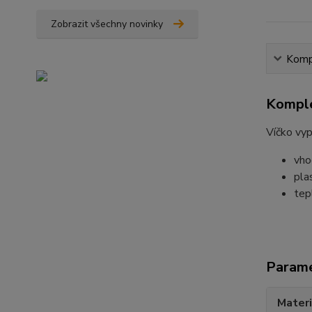
Zobrazit všechny novinky
Kompl
Komple
Víčko vy
vho
pla
tep
Param
Materi