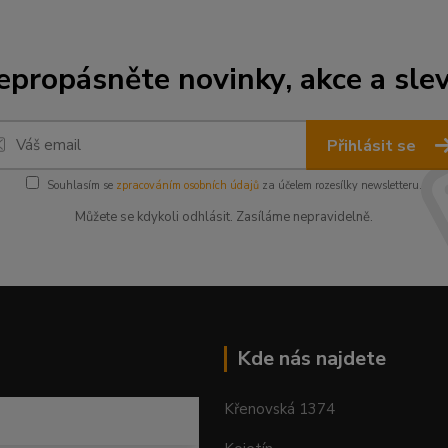
epropásněte novinky, akce a slev
Přihlásit se
Souhlasím se
zpracováním osobních údajů
za účelem rozesílky newsletteru.
Můžete se kdykoli odhlásit. Zasíláme nepravidelně.
Kde nás najdete
Křenovská 1374