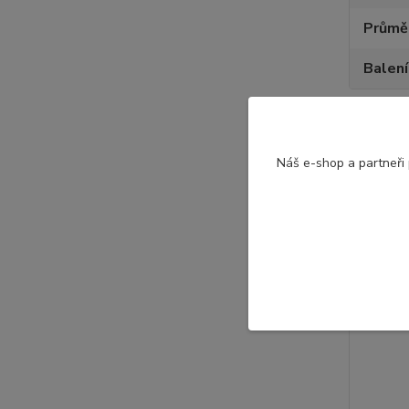
Průmě
Balení
Náš e-shop a partneři
Souvise