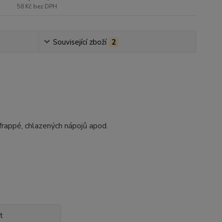
58 Kč
bez DPH
Související zboží
2
 frappé, chlazených nápojů apod.
t