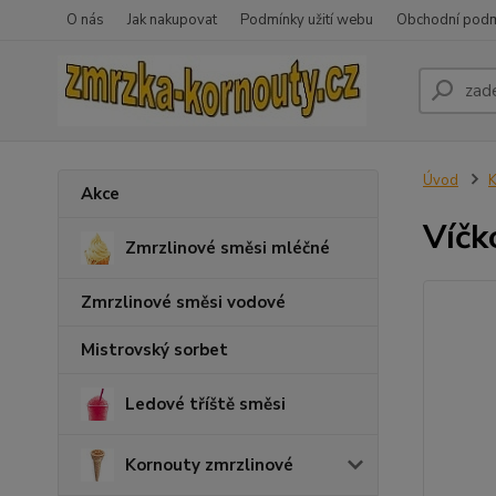
O nás
Jak nakupovat
Podmínky užití webu
Obchodní pod
Úvod
K
Akce
Víčk
Zmrzlinové směsi mléčné
Zmrzlinové směsi vodové
Mistrovský sorbet
Ledové tříště směsi
Kornouty zmrzlinové