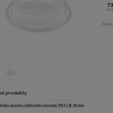
73
61 
Číslo p
é produkty
Víčko ploché s křížovým otvorem (PET) Ø 78 mm