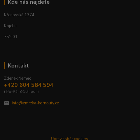
Kde nás najdete
Křenovská 1374
Kojetín
752 01
Kontakt
Zdeněk Němec
+420 604 584 594
( Po-Pá, 8-16 hod. )
info@zmrzka-kornouty.cz
Upravit sběr cookies.