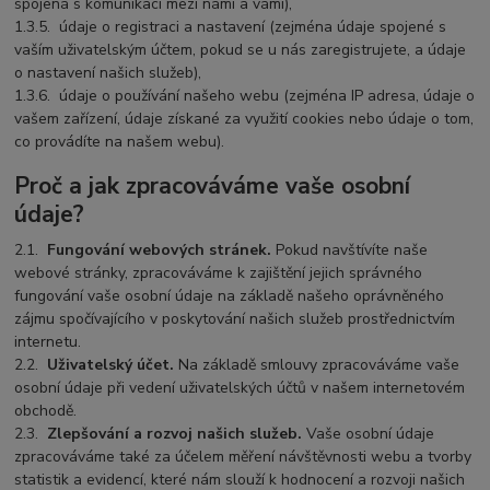
spojená s komunikací mezi námi a vámi),
1.3.5.
údaje o registraci a nastavení (zejména údaje spojené s
vaším uživatelským účtem, pokud se u nás zaregistrujete, a údaje
o nastavení našich služeb),
1.3.6.
údaje o používání našeho webu (zejména IP adresa, údaje o
vašem zařízení, údaje získané za využití cookies nebo údaje o tom,
co provádíte na našem webu).
Proč a jak zpracováváme vaše osobní
údaje?
2.1.
Fungování webových stránek.
Pokud navštívíte naše
webové stránky, zpracováváme k zajištění jejich správného
fungování vaše osobní údaje na základě našeho oprávněného
zájmu spočívajícího v poskytování našich služeb prostřednictvím
internetu.
2.2.
Uživatelský účet.
Na základě smlouvy zpracováváme vaše
osobní údaje při vedení uživatelských účtů v našem internetovém
obchodě.
2.3.
Zlepšování a rozvoj našich služeb.
Vaše osobní údaje
zpracováváme také za účelem měření návštěvnosti webu a tvorby
statistik a evidencí, které nám slouží k hodnocení a rozvoji našich