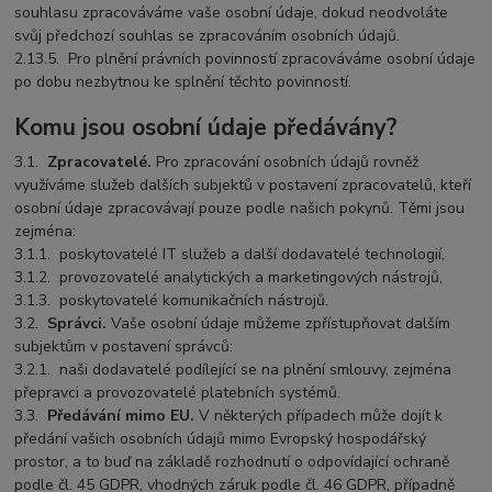
souhlasu zpracováváme vaše osobní údaje, dokud neodvoláte
svůj předchozí souhlas se zpracováním osobních údajů.
2.13.5.
Pro plnění právních povinností zpracováváme osobní údaje
po dobu nezbytnou ke splnění těchto povinností.
Komu jsou osobní údaje předávány?
3.1.
Zpracovatelé.
Pro zpracování osobních údajů rovněž
využíváme služeb dalších subjektů v postavení zpracovatelů, kteří
osobní údaje zpracovávají pouze podle našich pokynů. Těmi jsou
zejména:
3.1.1.
poskytovatelé IT služeb a další dodavatelé technologií,
3.1.2.
provozovatelé analytických a marketingových nástrojů,
3.1.3.
poskytovatelé komunikačních nástrojů.
3.2.
Správci.
Vaše osobní údaje můžeme zpřístupňovat dalším
subjektům v postavení správců:
3.2.1.
naši dodavatelé podílející se na plnění smlouvy, zejména
přepravci a provozovatelé platebních systémů.
3.3.
Předávání mimo EU.
V některých případech může dojít k
předání vašich osobních údajů mimo Evropský hospodářský
prostor, a to buď na základě rozhodnutí o odpovídající ochraně
podle čl. 45 GDPR, vhodných záruk podle čl. 46 GDPR, případně