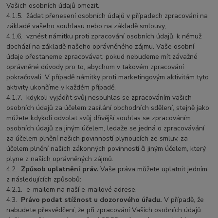
Vašich osobních údajů omezit.
4.1.5.
žádat přenesení osobních údajů v případech zpracování na
základě vašeho souhlasu nebo na základě smlouvy,
4.1.6.
vznést námitku proti zpracování osobních údajů, k němuž
dochází na základě našeho oprávněného zájmu. Vaše osobní
údaje přestaneme zpracovávat, pokud nebudeme mít závažné
oprávněné důvody pro to, abychom v takovém zpracování
pokračovali. V případě námitky proti marketingovým aktivitám tyto
aktivity ukončíme v každém případě,
4.1.7.
kdykoli vyjádřit svůj nesouhlas se zpracováním vašich
osobních údajů za účelem zasílání obchodních sdělení, stejně jako
můžete kdykoli odvolat svůj dřívější souhlas se zpracováním
osobních údajů za jiným účelem, ledaže se jedná o zpracovávání
za účelem plnění našich povinností plynoucích ze smluv, za
účelem plnění našich zákonných povinností či jiným účelem, který
plyne z našich oprávněných zájmů.
4.2.
Způsob uplatnění práv.
Vaše práva můžete uplatnit jedním
z následujících způsobů:
4.2.1.
e-mailem na naší e-mailové adrese.
4.3.
Právo podat stížnost u dozorového úřadu.
V případě, že
nabudete přesvědčení, že při zpracování Vašich osobních údajů