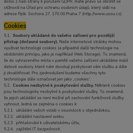
došlo z naší strany k porušení GDPR, máte právo se obrátit se
stížností na Úřad pro ochranu osobních údajů, který sídlí na
adrese Pplk. Sochora 27, 170 00 Praha 7 (http://www.uoou.cz).
Cookies
5.1.
Soubory ukládané do vašeho zařízení pro pozdější
přístup (dočasné soubory).
Naše internetové stránky mohou
využívat technologii cookies (a případně další technologie na
obdobném principu, jako je například Web Storage). To znamená,
že do vyhrazeného místa v paměti vašeho zařízení ukládáme malé
datové soubory, které nám dovolují poskytovat vám službu a dále
ji zkvalitňovat. Pro zjednodušení budeme všechny tyto
technologie dále označovat jen jako „cookies“.
5.2.
Cookies nezbytné k poskytování služby.
Některé cookies
jsou technologicky nezbytné k poskytování služby. To znamená,
že jejich ukládání se není možné při zachování funkčnosti služby
vyhnout. Jedná se zejména o cookies k:
5.2.1.
ukládání vašich voleb v souvislosti s objednávkou,
5.2.2.
ukládání nastavení webu,
5.2.3.
přihlašování k uživatelskému účtu,
5.2.4.
zajištění IT bezpečnosti.