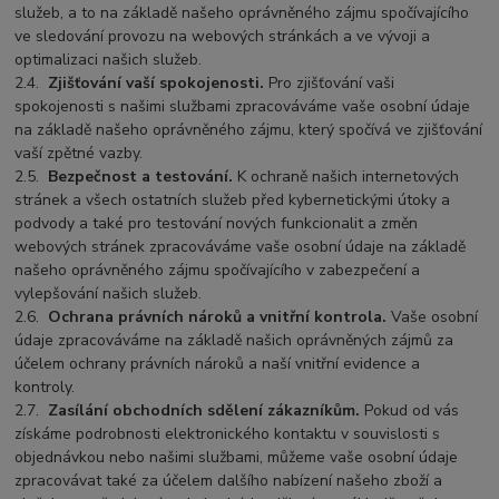
služeb, a to na základě našeho oprávněného zájmu spočívajícího
ve sledování provozu na webových stránkách a ve vývoji a
optimalizaci našich služeb.
2.4.
Zjišťování vaší spokojenosti.
Pro zjišťování vaši
spokojenosti s našimi službami zpracováváme vaše osobní údaje
na základě našeho oprávněného zájmu, který spočívá ve zjišťování
vaší zpětné vazby.
2.5.
Bezpečnost a testování.
K ochraně našich internetových
stránek a všech ostatních služeb před kybernetickými útoky a
podvody a také pro testování nových funkcionalit a změn
webových stránek zpracováváme vaše osobní údaje na základě
našeho oprávněného zájmu spočívajícího v zabezpečení a
vylepšování našich služeb.
2.6.
Ochrana právních nároků a vnitřní kontrola.
Vaše osobní
údaje zpracováváme na základě našich oprávněných zájmů za
účelem ochrany právních nároků a naší vnitřní evidence a
kontroly.
2.7.
Zasílání obchodních sdělení zákazníkům.
Pokud od vás
získáme podrobnosti elektronického kontaktu v souvislosti s
objednávkou nebo našimi službami, můžeme vaše osobní údaje
zpracovávat také za účelem dalšího nabízení našeho zboží a