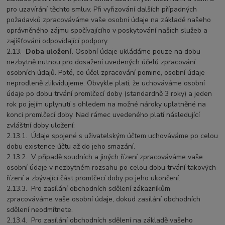
pro uzavírání těchto smluv. Při vyřizování dalších případných
požadavků zpracováváme vaše osobní údaje na základě našeho
oprávněného zájmu spočívajícího v poskytování našich služeb a
zajišťování odpovídající podpory.
2.13.
Doba uložení.
Osobní údaje ukládáme pouze na dobu
nezbytně nutnou pro dosažení uvedených účelů zpracování
osobních údajů. Poté, co účel zpracování pomine, osobní údaje
neprodleně zlikvidujeme. Obvykle platí, že uchováváme osobní
údaje po dobu trvání promlčecí doby (standardně 3 roky) a jeden
rok po jejím uplynutí s ohledem na možné nároky uplatněné na
konci promlčecí doby. Nad rámec uvedeného platí následující
zvláštní doby uložení:
2.13.1.
Údaje spojené s uživatelským účtem uchováváme po celou
dobu existence účtu až do jeho smazání.
2.13.2.
V případě soudních a jiných řízení zpracováváme vaše
osobní údaje v nezbytném rozsahu po celou dobu trvání takových
řízení a zbývající část promlčecí doby po jeho ukončení.
2.13.3.
Pro zasílání obchodních sdělení zákazníkům
zpracováváme vaše osobní údaje, dokud zasílání obchodních
sdělení neodmítnete.
2.13.4.
Pro zasílání obchodních sdělení na základě vašeho