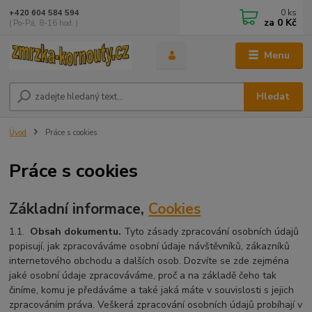
0
ks
+420 604 584 594
za
0 Kč
( Po-Pá, 8-16 hod. )
Menu
Hledat
Úvod
Práce s cookies
Práce s cookies
Základní informace,
Cookies
1.1.
Obsah dokumentu.
Tyto zásady zpracování osobních údajů
popisují, jak zpracováváme osobní údaje návštěvníků, zákazníků
internetového obchodu a dalších osob. Dozvíte se zde zejména
jaké osobní údaje zpracováváme, proč a na základě čeho tak
činíme, komu je předáváme a také jaká máte v souvislosti s jejich
zpracováním práva. Veškerá zpracování osobních údajů probíhají v