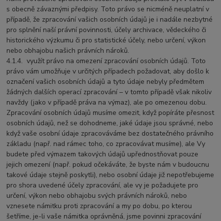
s obecně závaznými předpisy. Toto právo se nicméně neuplatní v
případě, že zpracování vašich osobních údajů je i nadále nezbytné
pro splnění naší právní povinnosti, účely archivace, vědeckého či
historického výzkumu či pro statistické účely, nebo určení, výkon
nebo obhajobu našich právních nároků.
4.1.4.
využít právo na omezení zpracování osobních údajů. Toto
právo vám umožňuje v určitých případech požadovat, aby došlo k
označení vašich osobních údajů a tyto údaje nebyly předmětem
žádných dalších operací zpracování – v tomto případě však nikoliv
navždy (jako v případě práva na výmaz), ale po omezenou dobu.
Zpracování osobních údajů musíme omezit, když popíráte přesnost
osobních údajů, než se dohodneme, jaké údaje jsou správné, nebo
když vaše osobní údaje zpracováváme bez dostatečného právního
základu (např. nad rámec toho, co zpracovávat musíme), ale Vy
budete před výmazem takových údajů upřednostňovat pouze
jejich omezení (např. pokud očekáváte, že byste nám v budoucnu
takové údaje stejně poskytli), nebo osobní údaje již nepotřebujeme
pro shora uvedené účely zpracování, ale vy je požadujete pro
určení, výkon nebo obhajobu svých právních nároků, nebo
vznesete námitku proti zpracování a my po dobu, po kterou
šetříme, je-li vaše námitka oprávněná, jsme povinni zpracování