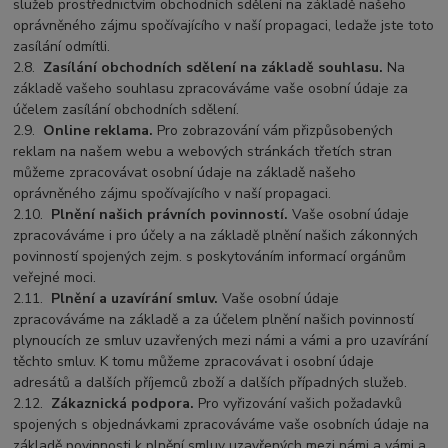
služeb prostřednictvím obchodních sdělení na základě našeho
oprávněného zájmu spočívajícího v naší propagaci, ledaže jste toto
zasílání odmítli.
2.8.
Zasílání obchodních sdělení na základě souhlasu.
Na
základě vašeho souhlasu zpracováváme vaše osobní údaje za
účelem zasílání obchodních sdělení.
2.9.
Online reklama.
Pro zobrazování vám přizpůsobených
reklam na našem webu a webových stránkách třetích stran
můžeme zpracovávat osobní údaje na základě našeho
oprávněného zájmu spočívajícího v naší propagaci.
2.10.
Plnění našich právních povinností.
Vaše osobní údaje
zpracováváme i pro účely a na základě plnění našich zákonných
povinností spojených zejm. s poskytováním informací orgánům
veřejné moci.
2.11.
Plnění a uzavírání smluv.
Vaše osobní údaje
zpracováváme na základě a za účelem plnění našich povinností
plynoucích ze smluv uzavřených mezi námi a vámi a pro uzavírání
těchto smluv. K tomu můžeme zpracovávat i osobní údaje
adresátů a dalších příjemců zboží a dalších případných služeb.
2.12.
Zákaznická podpora.
Pro vyřizování vašich požadavků
spojených s objednávkami zpracováváme vaše osobních údaje na
základě povinnosti k plnění smluv uzavřených mezi námi a vámi a