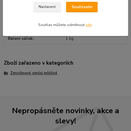
Souhlasím
Nastavení
Parametry
Souhlas můžete odmítnout
zde
.
Karton
10 x 1 kg = 10 kg
Balení sáček
1 kg
Zboží zařazeno v kategoriích
Zmrzlinové směsi mléčné
Nepropásněte novinky, akce a
slevy!