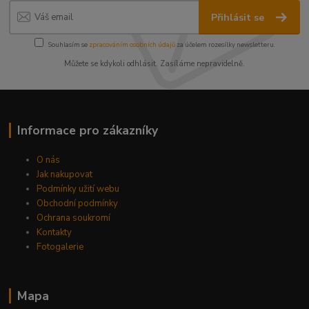
Přihlásit se
Souhlasím se
zpracováním osobních údajů
za účelem rozesílky newsletteru.
Můžete se kdykoli odhlásit. Zasíláme nepravidelně.
Informace pro zákazníky
O nás
Jak nakupovat
Podmínky užití webu
Obchodní podmínky
Ochrana soukromí
Kontakty
Fotogalerie
Mapa