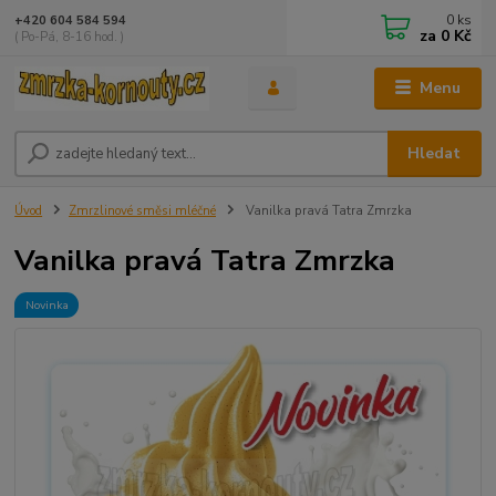
0
ks
+420 604 584 594
za
0 Kč
( Po-Pá, 8-16 hod. )
Menu
Hledat
Úvod
Zmrzlinové směsi mléčné
Vanilka pravá Tatra Zmrzka
Vanilka pravá Tatra Zmrzka
Novinka