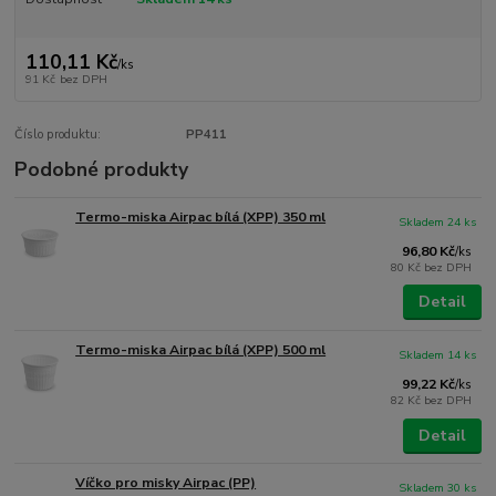
110,11 Kč
/
ks
91 Kč
bez DPH
Číslo produktu:
PP411
Podobné produkty
Termo-miska Airpac bílá (XPP) 350 ml
Skladem 24 ks
96,80 Kč
/
ks
80 Kč
bez DPH
Detail
Termo-miska Airpac bílá (XPP) 500 ml
Skladem 14 ks
99,22 Kč
/
ks
82 Kč
bez DPH
Detail
Víčko pro misky Airpac (PP)
Skladem 30 ks