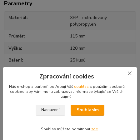
Parametry
Materiál
XPP - extrudovaný
polypropylen
Průměr
115 mm
Výška
120 mm
Balení
25 kusů
Obsah
750 ml
Zpracování cookies
Náš e-shop a partneři potřebují Váš
souhlas
s použitím souborů
cookies, aby Vám mohli zobrazovat informace týkající se Vašich
zájmů.
Související zboží
1
Souhlasím
Nastavení
Souhlas můžete odmítnout
zde
.