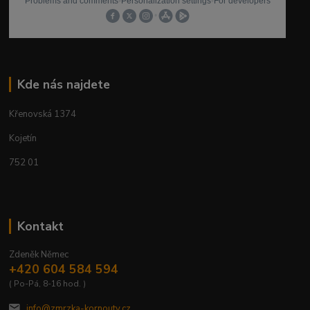
Kde nás najdete
Křenovská 1374
Kojetín
752 01
Kontakt
Zdeněk Němec
+420 604 584 594
( Po-Pá, 8-16 hod. )
info@zmrzka-kornouty.cz