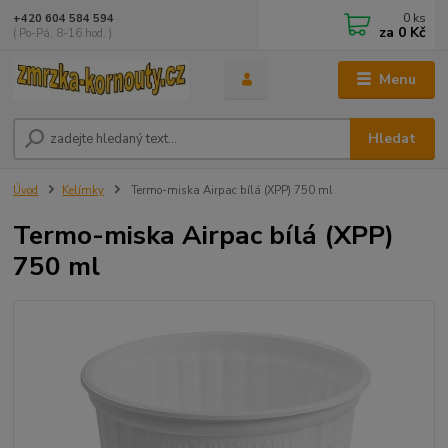
0
ks
+420 604 584 594
za
0 Kč
( Po-Pá, 8-16 hod. )
Menu
Hledat
Úvod
Kelímky
Termo-miska Airpac bílá (XPP) 750 ml
Termo-miska Airpac bílá (XPP)
750 ml