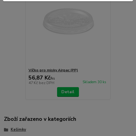
Víčko pro misky Airpac (PP)
56,87 Kč
/
ks
Skladem 30 ks
47 Kč
bez DPH
Detail
Zboží zařazeno v kategoriích
Kelímky