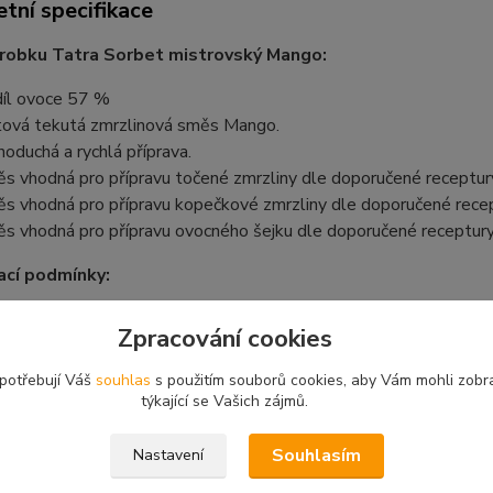
tní specifikace
robku Tatra Sorbet mistrovský Mango:
íl ovoce 57 %
ová tekutá zmrzlinová směs Mango.
noduchá a rychlá příprava.
s vhodná pro přípravu točené zmrzliny dle doporučené receptur
s vhodná pro přípravu kopečkové zmrzliny dle doporučené recep
s vhodná pro přípravu ovocného šejku dle doporučené receptury
ací podmínky:
adujte v suchu při teplotě do 25 °C, vždy v uzavřeném stavu.
Zpracování cookies
aňte před přímým slunečním zářením.
 potřebují Váš
souhlas
s použitím souborů cookies, aby Vám mohli zobr
týkající se Vašich zájmů.
Souhlasím
Nastavení
etry