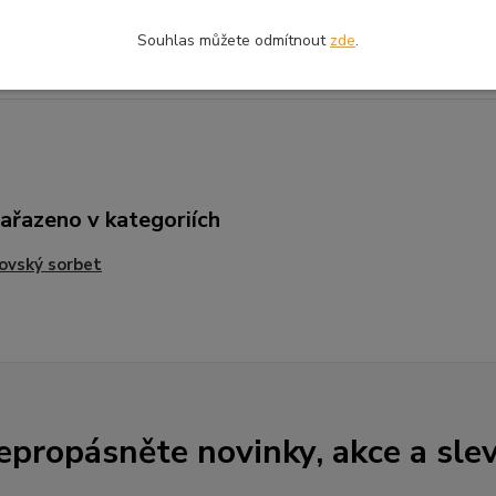
n
2 x 3,5 kg = 7 kg
Souhlas můžete odmítnout
zde
.
 kbelík
3,5 kg
zařazeno v kategoriích
ovský sorbet
epropásněte novinky, akce a slev