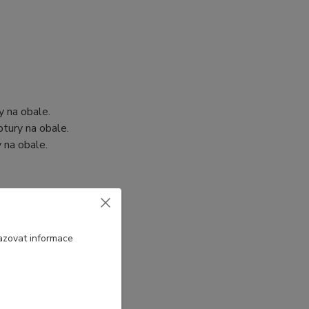
y na obale.
tury na obale.
 na obale.
azovat informace