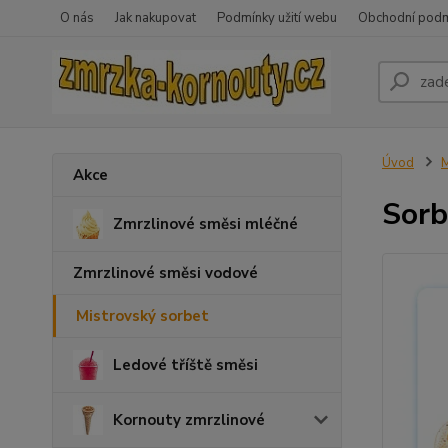
O nás
Jak nakupovat
Podmínky užití webu
Obchodní pod
Úvod
M
Akce
Sorb
Zmrzlinové směsi mléčné
Zmrzlinové směsi vodové
Mistrovský sorbet
Ledové tříště směsi
Kornouty zmrzlinové