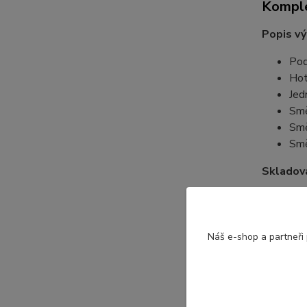
Komple
Popis vý
Pod
Hot
Jed
Smě
Smě
Smě
Skladov
Skl
Chr
Náš e-shop a partneři
Param