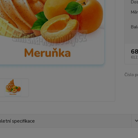
Dos
Měr
Bal
68
612
Číslo p
etní specifikace