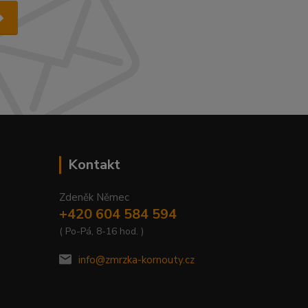
Kontakt
Zdeněk Němec
+420 604 584 594
( Po-Pá, 8-16 hod. )
info@zmrzka-kornouty.cz