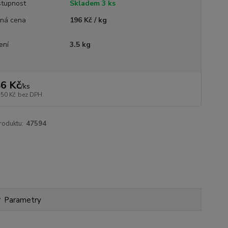
tupnost
Skladem 3 ks
ná cena
196 Kč / kg
ení
3.5 kg
6 Kč
/
ks
,50 Kč
bez DPH
roduktu:
47594
Parametry