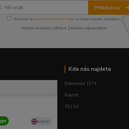
Přihlásit se
Souhlasím se
zpracováním osobních údajů
za účelem rozesílky newsletteru.
Můžete se kdykoli odhlásit. Zasíláme nepravidelně.
Kde nás najdete
Křenovská 1374
Kojetín
752 01