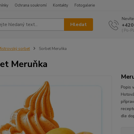
mínky
Ochrana soukromí
Kontakty
Fotogalerie
Nevíte
Hledat
+420
( Po-Pá
istrovský sorbet
Sorbet Meruňka
et Meruňka
Meru
Popis 
Hotová
přípra
recept
dle do