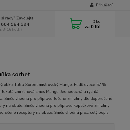
Přihlášení
 si rady? Zavolejte.
0
ks
 604 584 594
za
0 Kč
, 8-16 hod. )
ňka sorbet
výrobku Tatra Sorbet mistrovský Mango: Podíl ovoce 57 %
 tekutá zmrzlinová směs Mango. Jednoduchá a rychlá
va. Směs vhodná pro přípravu točené zmrzliny dle doporučené
ury na obale. Směs vhodná pro přípravu kopečkové zmrzliny
poručené receptury na obale. Směs vhodná pro...
celý popis