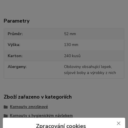
Parametry
Průměr
52 mm
Výška
130 mm
Karton
240 kusů
Alergeny
Obiloviny obsahující lepek,
sójové boby a výrobky z nich
Zboží zařazeno v kategoriích
Kornouty zmrzlinové
Kornouty s hygienickým návlekem
Zpracování cookies