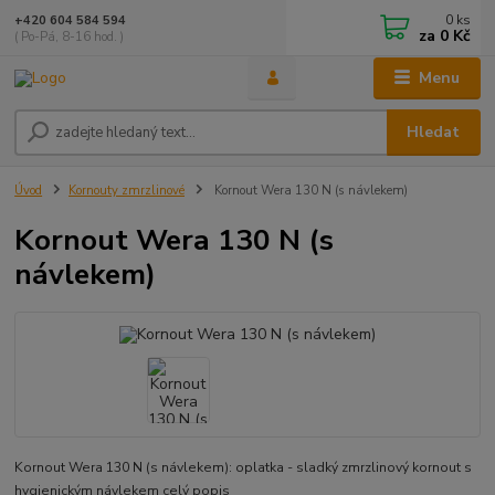
0
ks
+420 604 584 594
za
0 Kč
( Po-Pá, 8-16 hod. )
Menu
Hledat
Úvod
Kornouty zmrzlinové
Kornout Wera 130 N (s návlekem)
Kornout Wera 130 N (s
návlekem)
Kornout Wera 130 N (s návlekem): oplatka - sladký zmrzlinový kornout s
hygienickým návlekem
celý popis