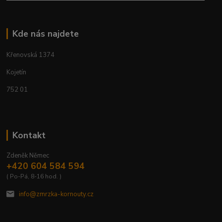
Kde nás najdete
Křenovská 1374
Kojetín
752 01
Kontakt
Zdeněk Němec
+420 604 584 594
( Po-Pá, 8-16 hod. )
info@zmrzka-kornouty.cz