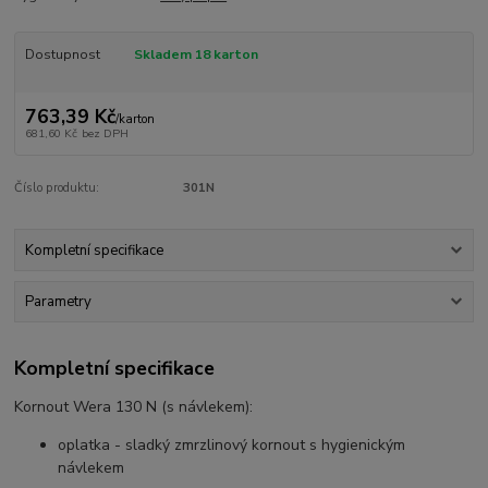
Dostupnost
Skladem 18 karton
763,39 Kč
/
karton
681,60 Kč
bez DPH
Číslo produktu:
301N
Kompletní specifikace
Parametry
Kompletní specifikace
Kornout Wera 130 N (s návlekem):
oplatka - sladký zmrzlinový kornout s hygienickým
návlekem