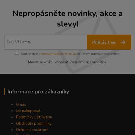
Nepropásněte novinky, akce a
slevy!
Přihlásit se
Souhlasím se
zpracováním osobních údajů
za účelem rozesílky newsletteru.
Můžete se kdykoli odhlásit. Zasíláme nepravidelně.
Informace pro zákazníky
O nás
Jak nakupovat
Podmínky užití webu
Obchodní podmínky
Ochrana soukromí