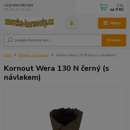
0
ks
+420 604 584 594
za
0 Kč
( Po-Pá, 8-16 hod. )
Menu
Hledat
Úvod
Kornouty zmrzlinové
Kornout Wera 130 N černý (s návlekem)
Kornout Wera 130 N černý (s
návlekem)