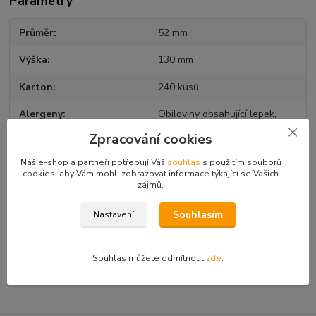
Parametry
Průměr
52 mm
Výška
130 mm
Karton
240 kusů
Alergeny
Obiloviny obsahující lepek,
sójové boby a výrobky z nich
Zpracování cookies
Náš e-shop a partneři potřebují Váš
souhlas
s použitím souborů
cookies, aby Vám mohli zobrazovat informace týkající se Vašich
zájmů.
Zboží zařazeno v kategoriích
Kornouty zmrzlinové
Souhlasím
Nastavení
Kornouty s hygienickým návlekem
Kornouty černé a karo
Souhlas můžete odmítnout
zde
.