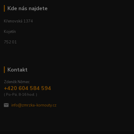
Kde nás najdete
Křenovská 1374
Kojetín
752 01
Kontakt
Zdeněk Němec
+420 604 584 594
( Po-Pá, 8-16 hod. )
info@zmrzka-kornouty.cz