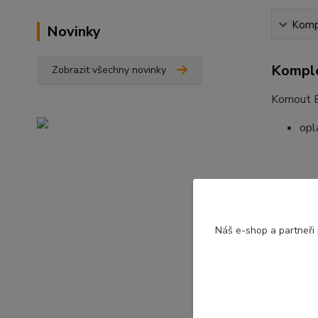
Kompl
Novinky
Komple
Zobrazit všechny novinky
Kornout
opl
Param
Náš e-shop a partneři
Průmě
Výška
Karto