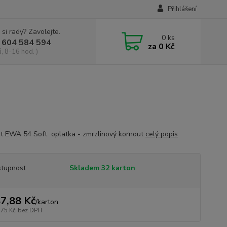
Přihlášení
 si rady? Zavolejte.
0
ks
 604 584 594
za
0 Kč
, 8-16 hod. )
t EWA 54 Soft oplatka - zmrzlinový kornout
celý popis
tupnost
Skladem 32 karton
7,88 Kč
/
karton
,75 Kč
bez DPH