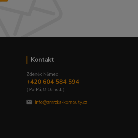
Kontakt
Zdeněk Němec
+420 604 584 594
( Po-Pá, 8-16 hod. )
info@zmrzka-kornouty.cz