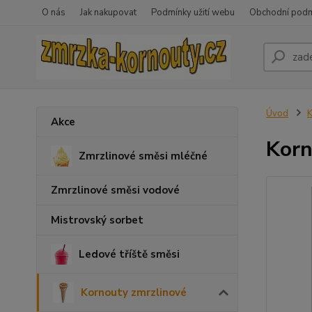
O nás
Jak nakupovat
Podmínky užití webu
Obchodní pod
Úvod
K
Akce
Korn
Zmrzlinové směsi mléčné
Zmrzlinové směsi vodové
Mistrovský sorbet
Ledové tříště směsi
Kornouty zmrzlinové