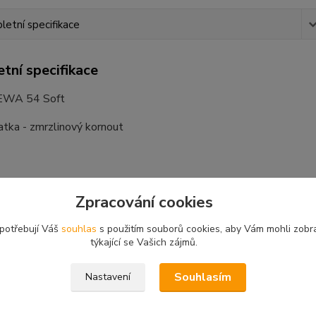
etní specifikace
tní specifikace
 EWA 54 Soft
atka - zmrzlinový kornout
Zpracování cookies
etry
 potřebují Váš
souhlas
s použitím souborů cookies, aby Vám mohli zobr
r
54 mm
týkající se Vašich zájmů.
142 mm
Souhlasím
Nastavení
n
525 kusů