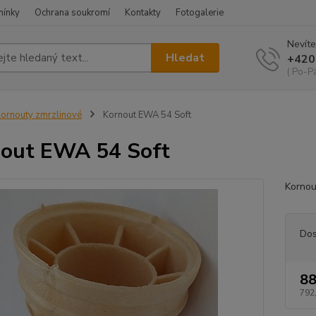
mínky
Ochrana soukromí
Kontakty
Fotogalerie
Nevíte
Hledat
+420
( Po-Pá
ornouty zmrzlinové
Kornout EWA 54 Soft
out EWA 54 Soft
Kornou
Dos
88
792