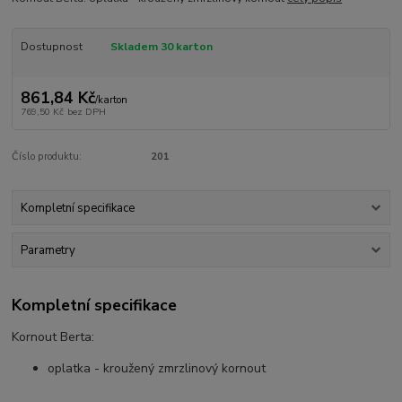
Dostupnost
Skladem 30 karton
861,84 Kč
/
karton
769,50 Kč
bez DPH
Číslo produktu:
201
Kompletní specifikace
Parametry
Kompletní specifikace
Kornout Berta:
oplatka - kroužený zmrzlinový kornout