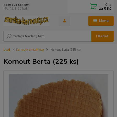
0
ks
+420 604 584 594
za
0 Kč
( Po-Pá, 8-16 hod. )
Menu
Hledat
Úvod
Kornouty zmrzlinové
Kornout Berta (225 ks)
Kornout Berta (225 ks)