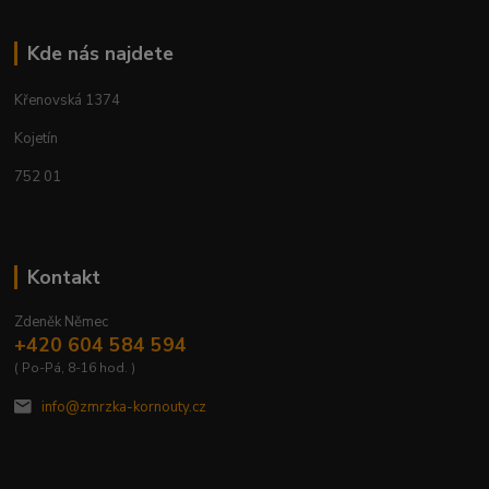
Kde nás najdete
Křenovská 1374
Kojetín
752 01
Kontakt
Zdeněk Němec
+420 604 584 594
( Po-Pá, 8-16 hod. )
info@zmrzka-kornouty.cz