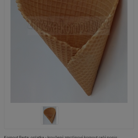
Kornout Berta: oplatka - kroužený zmrzlinový kornout
celý popis