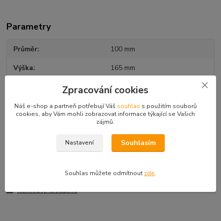
Parametry
Průměr
100 mm
Výška
165 mm
Karton
225 kusů
Zpracování cookies
Alergeny
Obiloviny obsahující lepek,
Náš e-shop a partneři potřebují Váš
souhlas
s použitím souborů
cookies, aby Vám mohli zobrazovat informace týkající se Vašich
sójové boby a výrobky z nich
zájmů.
Souhlasím
Nastavení
Zboží zařazeno v kategoriích
Souhlas můžete odmítnout
zde
.
Kornouty zmrzlinové
Kornouty kroužené