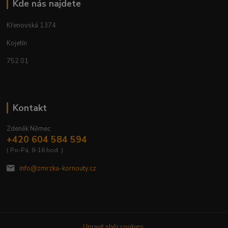
Kde nás najdete
Křenovská 1374
Kojetín
752 01
Kontakt
Zdeněk Němec
+420 604 584 594
( Po-Pá, 8-16 hod. )
info@zmrzka-kornouty.cz
Upravit sběr cookies.