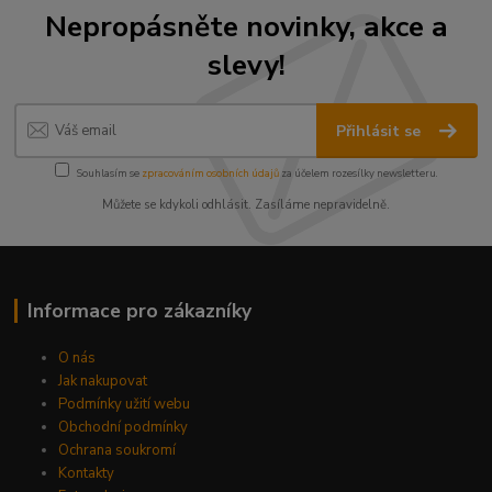
Nepropásněte novinky, akce a
slevy!
Přihlásit se
Souhlasím se
zpracováním osobních údajů
za účelem rozesílky newsletteru.
Můžete se kdykoli odhlásit. Zasíláme nepravidelně.
Informace pro zákazníky
O nás
Jak nakupovat
Podmínky užití webu
Obchodní podmínky
Ochrana soukromí
Kontakty