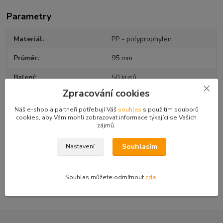
Parametry
Materiál
PP - polyprophylen
Průměr
95 mm
Balení
50 kusů
Zpracování cookies
Obsah
0,4
Náš e-shop a partneři potřebují Váš
souhlas
s použitím souborů
cookies, aby Vám mohli zobrazovat informace týkající se Vašich
zájmů.
Zboží zařazeno v kategoriích
Souhlasím
Nastavení
Kelímky
Kelímky na ledovou tříšť
Souhlas můžete odmítnout
zde
.