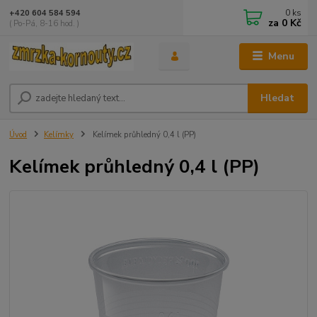
0
ks
+420 604 584 594
za
0 Kč
( Po-Pá, 8-16 hod. )
Menu
Hledat
Úvod
Kelímky
Kelímek průhledný 0,4 l (PP)
Kelímek průhledný 0,4 l (PP)