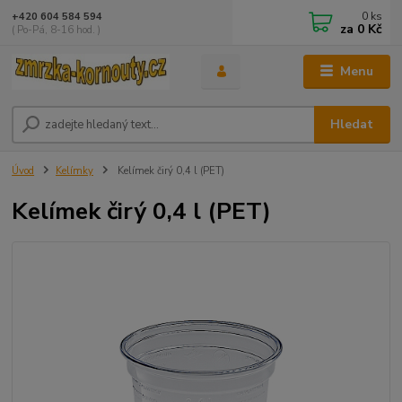
0
ks
+420 604 584 594
za
0 Kč
( Po-Pá, 8-16 hod. )
Menu
Hledat
Úvod
Kelímky
Kelímek čirý 0,4 l (PET)
Kelímek čirý 0,4 l (PET)