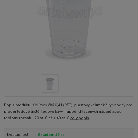
Popis produktu Kelímek čirý 0,4 l (PET): plastový kelímek čirý vhodný pro
prodej ledové tříště, ledové kávy, frappé, chlazených nápojů apod.
teplotní rozsah - 20 st. C až + 40 st. C
celý popis
Dostupnost
Skladem 16 ks