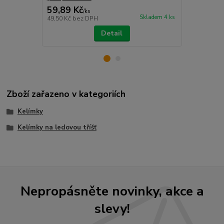
59,89 Kč
59,89 Kč
/
ks
Skladem 4 ks
49,50 Kč
bez DPH
49,50 Kč
bez
Detail
Zboží zařazeno v kategoriích
Kelímky
Kelímky na ledovou tříšť
Nepropásněte novinky, akce a
slevy!