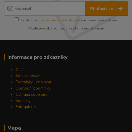
Přihlásit se
Souhlasím se
zpracováním osobních údajů
za účelem rozesílky newsletteru.
Můžete se kdykoli odhlásit. Zasíláme nepravidelně.
Informace pro zákazníky
O nás
Jak nakupovat
Podmínky užití webu
Obchodní podmínky
Ochrana soukromí
Kontakty
Fotogalerie
Mapa