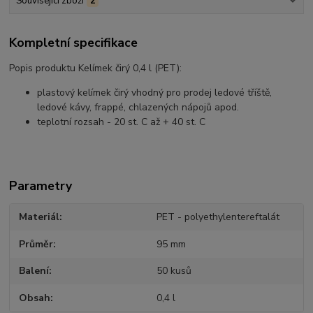
Související zboží
2
Kompletní specifikace
Popis produktu Kelímek čirý 0,4 l (PET):
plastový kelímek čirý vhodný pro prodej ledové tříště,
ledové kávy, frappé, chlazených nápojů apod.
teplotní rozsah - 20 st. C až + 40 st. C
Parametry
Materiál
PET - polyethylentereftalát
Průměr
95 mm
Balení
50 kusů
Obsah
0,4 l