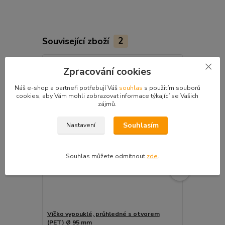
Související zboží
2
Zpracování cookies
Náš e-shop a partneři potřebují Váš
souhlas
s použitím souborů
cookies, aby Vám mohli zobrazovat informace týkající se Vašich
zájmů.
Souhlasím
Nastavení
Souhlas můžete odmítnout
zde
.
Víčko vypouklé, průhledné s otvorem
Víčko ploch
(PET) Ø 95 mm
95 mm