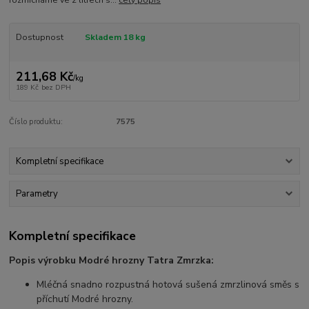
rozmícháme ve 2 litrech s...
celý popis
Dostupnost
Skladem 18 kg
211,68 Kč
/
kg
189 Kč
bez DPH
Číslo produktu:
7575
Kompletní specifikace
Parametry
Kompletní specifikace
Popis výrobku Modré hrozny Tatra Zmrzka:
Mléčná snadno rozpustná hotová sušená zmrzlinová směs s
příchutí Modré hrozny.