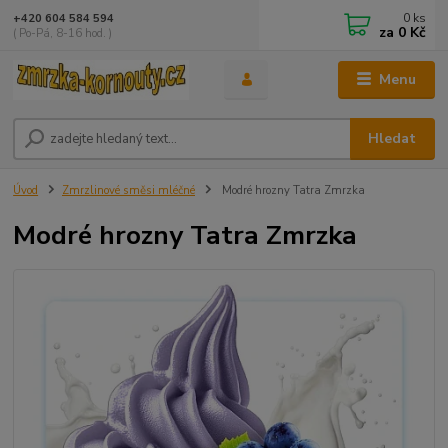
0
ks
+420 604 584 594
za
0 Kč
( Po-Pá, 8-16 hod. )
Menu
Hledat
Úvod
Zmrzlinové směsi mléčné
Modré hrozny Tatra Zmrzka
Modré hrozny Tatra Zmrzka