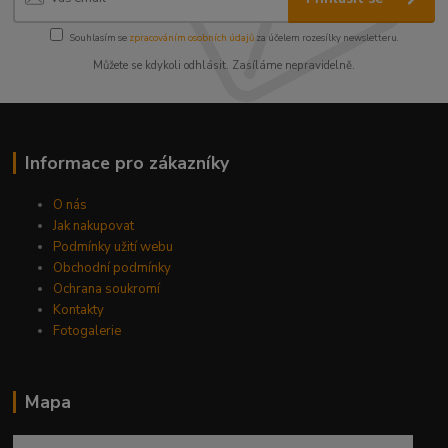
Souhlasím se
zpracováním osobních údajů
za účelem rozesílky newsletteru.
Můžete se kdykoli odhlásit. Zasíláme nepravidelně.
Informace pro zákazníky
O nás
Jak nakupovat
Podmínky užití webu
Obchodní podmínky
Ochrana soukromí
Kontakty
Fotogalerie
Mapa