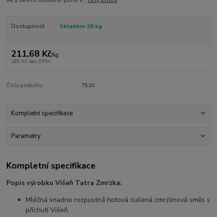
ve 2 litrech studené pitné v...
celý popis
Dostupnost
Skladem 26 kg
211,68 Kč
/
kg
189 Kč
bez DPH
Číslo produktu:
7520
Kompletní specifikace
Parametry
Kompletní specifikace
Popis výrobku Višeň Tatra Zmrzka:
Mléčná snadno rozpustná hotová sušená zmrzlinová směs s
příchutí Višeň.