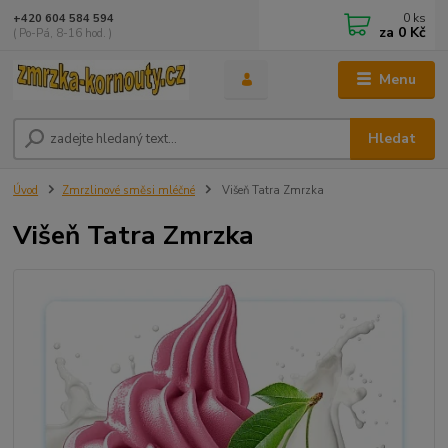
0
ks
+420 604 584 594
za
0 Kč
( Po-Pá, 8-16 hod. )
Menu
Hledat
Úvod
Zmrzlinové směsi mléčné
Višeň Tatra Zmrzka
Višeň Tatra Zmrzka