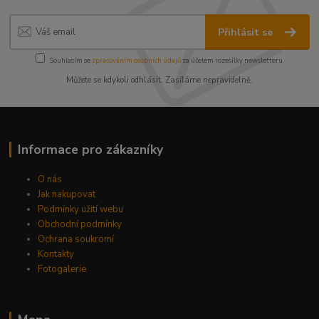
Přihlásit se
Souhlasím se
zpracováním osobních údajů
za účelem rozesílky newsletteru.
Můžete se kdykoli odhlásit. Zasíláme nepravidelně.
Informace pro zákazníky
O nás
Jak nakupovat
Podmínky užití webu
Obchodní podmínky
Ochrana soukromí
Kontakty
Fotogalerie