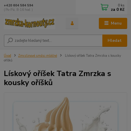
0
ks
+420 604 584 594
za
0 Kč
( Po-Pá, 8-16 hod. )
Menu
Hledat
Úvod
Zmrzlinové směsi mléčné
Lískový oříšek Tatra Zmrzka s kousky
oříšků
Lískový oříšek Tatra Zmrzka s
kousky oříšků