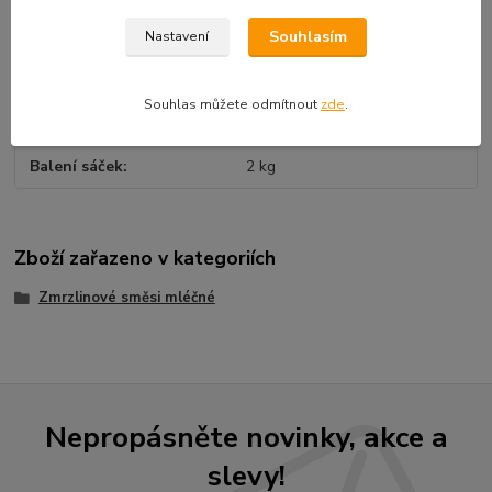
Souhlasím
Nastavení
Parametry
Souhlas můžete odmítnout
zde
.
Karton
5 x 2 kg = 10 kg
Balení sáček
2 kg
Zboží zařazeno v kategoriích
Zmrzlinové směsi mléčné
Nepropásněte novinky, akce a
slevy!