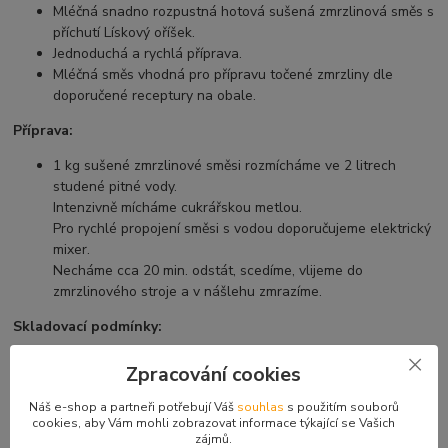
Mléčná snadno rozpustná hotová sušená zmrzlinová směs s
příchutí Lískový oříšek.
Jednoduchá a rychlá příprava.
Mléčná směs vhodná pro přípravu točené zmrzliny dle
doporučené receptury na obale.
Příprava:
1 kg sušené zmrzlinové směsi rozmícháme ve 2 litrech
studené pitné vody.
Intenzivně mícháme cukrářskou metlou.
Pro rychlé propojení směsi s vodou doporučujeme elektrický
mixer.
Necháme cca 20 min. odstát, scedíme, vlijeme do
zmrzlinového stroje a v nášlehu zmrazíme.
Skladovací podmínky:
V suchém stavu možné skladovat při pokojové teplotě do
Zpracování cookies
24 °C.
Po otevření obalu a nevyužití celého jeho obsahu je potřeba
Náš e-shop a partneři potřebují Váš
souhlas
s použitím souborů
cookies, aby Vám mohli zobrazovat informace týkající se Vašich
obal pečlivě uzavřít a následně spotřebovat co nejdříve.
zájmů.