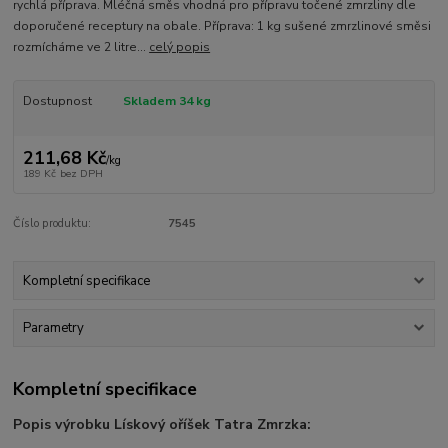
rychlá příprava. Mléčná směs vhodná pro přípravu točené zmrzliny dle
doporučené receptury na obale. Příprava: 1 kg sušené zmrzlinové směsi
rozmícháme ve 2 litre...
celý popis
Dostupnost
Skladem 34 kg
211,68 Kč
/
kg
189 Kč
bez DPH
Číslo produktu:
7545
Kompletní specifikace
Parametry
Kompletní specifikace
Popis výrobku Lískový oříšek Tatra Zmrzka: