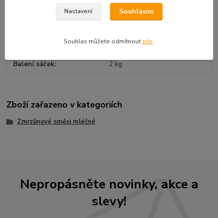
Souhlasím
Nastavení
Parametry
Souhlas můžete odmítnout
zde
.
Karton
5 x 2 kg = 10 kg
Balení sáček
2 kg
Zboží zařazeno v kategoriích
Zmrzlinové směsi mléčné
Nepropásněte novinky, akce a
slevy!