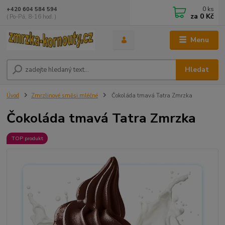
0
ks
+420 604 584 594
za
0 Kč
( Po-Pá, 8-16 hod. )
Menu
Hledat
Úvod
Zmrzlinové směsi mléčné
Čokoláda tmavá Tatra Zmrzka
Čokoláda tmavá Tatra Zmrzka
TOP produkt