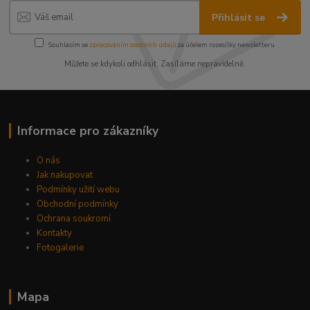
Přihlásit se
Souhlasím se
zpracováním osobních údajů
za účelem rozesílky newsletteru.
Můžete se kdykoli odhlásit. Zasíláme nepravidelně.
Informace pro zákazníky
O nás
Jak nakupovat
Podmínky užití webu
Obchodní podmínky
Ochrana soukromí
Kontakty
Fotogalerie
Mapa